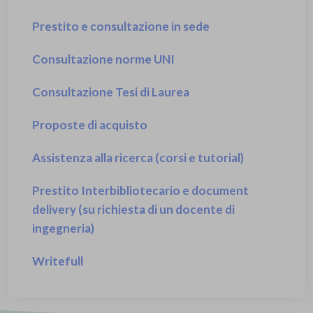
Prestito e consultazione in sede
Consultazione norme UNI
Consultazione norme UNI
Prestito Interbibliotecario e document
delivery
Consultazione Tesi di Laurea
Proposte di acquisto
Proposte di acquisto
Pubblicare Open Access
Assistenza alla ricerca (corsi e tutorial)
Grammarly Premium
Prestito Interbibliotecario e document
delivery (su richiesta di un docente di
Writefull
ingegneria)
Sistema anti-plagio (Turnitin)
Writefull